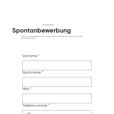
HIER BEWERBEN
Spontanbewerbung
Wenn es kein Stellenagebot gibt, welches Ihrem Profil entspricht, senden Sie uns eine
Spontanbewerbung.
Vorname
*
Nachname
*
Mail
*
Telefonnummer
*