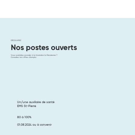
DÉCOUVREZ
Nos postes ouverts
Vous souhaitez postuler à la fondation la Résidence ?
Consultez nos offres d’emploi.
Un/une auxiliaire de santé
EMS St-Pierre
80 à 100%
01.08.2024 ou à convenir