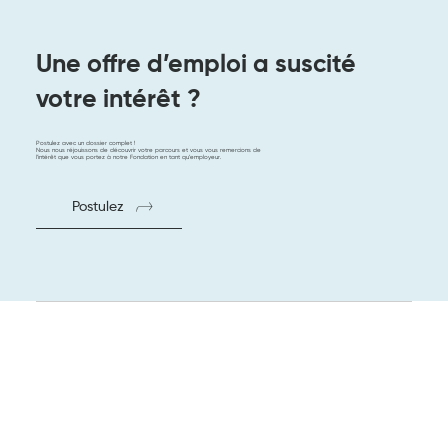
Une offre d’emploi a suscité
votre intérêt ?
Postulez avec un dossier complet !
Nous nous réjouissons de découvrir votre parcours et vous vous remercions de
l’intérêt que vous portez à notre Fondation en tant qu’employeur.
Postulez